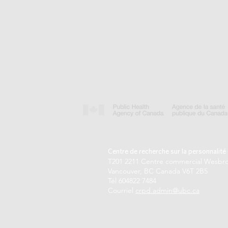
Centre de recherche sur la personnalit
T201 2211 Centre commercial Wesbr
Vancouver, BC Canada V6T 2B5
Tél 604822 7484
Courriel
crpd.admin@ubc.ca
© 